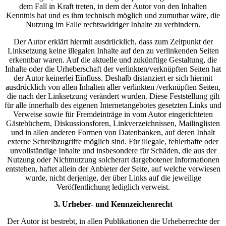
dem Fall in Kraft treten, in dem der Autor von den Inhalten
Kenntnis hat und es ihm technisch möglich und zumutbar wäre, die
Nutzung im Falle rechtswidriger Inhalte zu verhindern.
Der Autor erklärt hiermit ausdrücklich, dass zum Zeitpunkt der
Linksetzung keine illegalen Inhalte auf den zu verlinkenden Seiten
erkennbar waren. Auf die aktuelle und zukünftige Gestaltung, die
Inhalte oder die Urheberschaft der verlinkten/verknüpften Seiten hat
der Autor keinerlei Einfluss. Deshalb distanziert er sich hiermit
ausdrücklich von allen Inhalten aller verlinkten /verknüpften Seiten,
die nach der Linksetzung verändert wurden. Diese Feststellung gilt
für alle innerhalb des eigenen Internetangebotes gesetzten Links und
Verweise sowie für Fremdeinträge in vom Autor eingerichteten
Gästebüchern, Diskussionsforen, Linkverzeichnissen, Mailinglisten
und in allen anderen Formen von Datenbanken, auf deren Inhalt
externe Schreibzugriffe möglich sind. Für illegale, fehlerhafte oder
unvollständige Inhalte und insbesondere für Schäden, die aus der
Nutzung oder Nichtnutzung solcherart dargebotener Informationen
entstehen, haftet allein der Anbieter der Seite, auf welche verwiesen
wurde, nicht derjenige, der über Links auf die jeweilige
Veröffentlichung lediglich verweist.
3. Urheber- und Kennzeichenrecht
Der Autor ist bestrebt, in allen Publikationen die Urheberrechte der