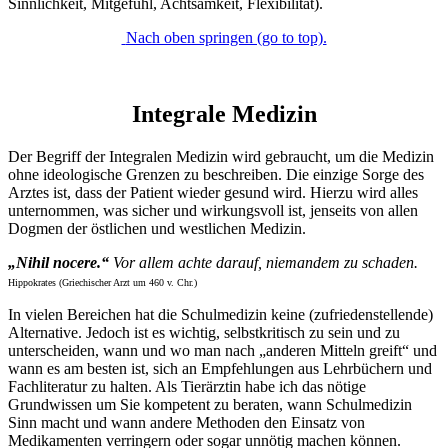
Sinnlichkeit, Mitgefühl, Achtsamkeit, Flexibilität).
Nach oben springen (go to top).
Integrale Medizin
Der Begriff der Integralen Medizin wird gebraucht, um die Medizin
ohne ideologische Grenzen zu beschreiben. Die einzige Sorge des
Arztes ist, dass der Patient wieder gesund wird. Hierzu wird alles
unternommen, was sicher und wirkungsvoll ist, jenseits von allen
Dogmen der östlichen und westlichen Medizin.
„Nihil nocere.“
Vor allem achte darauf, niemandem zu schaden.
Hippokrates (Griechischer Arzt um 460 v. Chr.)
In vielen Bereichen hat die Schulmedizin keine (zufriedenstellende)
Alternative. Jedoch ist es wichtig, selbstkritisch zu sein und zu
unterscheiden, wann und wo man nach „anderen Mitteln greift“ und
wann es am besten ist, sich an Empfehlungen aus Lehrbüchern und
Fachliteratur zu halten. Als Tierärztin habe ich das nötige
Grundwissen um Sie kompetent zu beraten, wann Schulmedizin
Sinn macht und wann andere Methoden den Einsatz von
Medikamenten verringern oder sogar unnötig machen können.