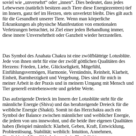
soviel wie „unversehrt“ oder „innen“. Dies bedeutet, dass jedes
Lebewesen (natürlich besitzen auch Tiere diese Energiezentren) tief
im Innern, ganz tief im Herzen, stets unverletzt bleibt. Dies gilt auch
für die Gesundheit unserer Tiere. Wenn man körperliche
Erkrankungen als physische Manifestation von emotionalen
Verletzungen betrachtet, ist Ziel einer jeden Behandlung immer,
diese innere Unversehrtheit oder Ganzheit wieder herzustellen.
Das Symbol des Anahata Chakra ist eine zwölfblättrige Lotusblüte.
Jede von ihnen steht für eine der zwölf göttlichen Qualitäten des
Herzens: Frieden, Liebe, Glückseligkeit, Mitgefühl,
Einfühlungsvermögen, Harmonie, Verständnis, Reinheit, Klarheit,
Einheit, Barmherzigkeit und Vergebung. Dies sind für mich in
meiner Arbeit in der Praxis und in meinem Umgang mit Mensch und
Tier generell erstrebenswerte und gelebte Werte.
Das aufzeigende Dreieck im Innern der Lotusblüte steht für die
männliche Energie (Shiva) und das herabzeigende Dreieck für die
weibliche Energie (Shakti). Somit ist das Herzchakra auch ein
Symbol der Balance zwischen männlicher und weiblicher Energie,
die jedem von uns innewohnt, und die beide ihre eigenen Qualitäten
haben (Beispiel männlich: Klarheit, Geben, Kraft, Entwicklung,
Problemlösung, Stabilität; weiblich: Intuition, Annehmen,