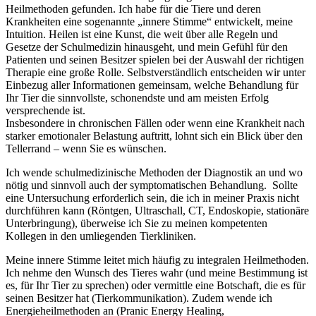
Heilmethoden gefunden. Ich habe für die Tiere und deren
Krankheiten eine sogenannte „innere Stimme“ entwickelt, meine
Intuition. Heilen ist eine Kunst, die weit über alle Regeln und
Gesetze der Schulmedizin hinausgeht, und mein Gefühl für den
Patienten und seinen Besitzer spielen bei der Auswahl der richtigen
Therapie eine große Rolle. Selbstverständlich entscheiden wir unter
Einbezug aller Informationen gemeinsam, welche Behandlung für
Ihr Tier die sinnvollste, schonendste und am meisten Erfolg
versprechende ist.
Insbesondere in chronischen Fällen oder wenn eine Krankheit nach
starker emotionaler Belastung auftritt, lohnt sich ein Blick über den
Tellerrand – wenn Sie es wünschen.
Ich wende schulmedizinische Methoden der Diagnostik an und wo
nötig und sinnvoll auch der symptomatischen Behandlung. Sollte
eine Untersuchung erforderlich sein, die ich in meiner Praxis nicht
durchführen kann (Röntgen, Ultraschall, CT, Endoskopie, stationäre
Unterbringung), überweise ich Sie zu meinen kompetenten
Kollegen in den umliegenden Tierkliniken.
Meine innere Stimme leitet mich häufig zu integralen Heilmethoden.
Ich nehme den Wunsch des Tieres wahr (und meine Bestimmung ist
es, für Ihr Tier zu sprechen) oder vermittle eine Botschaft, die es für
seinen Besitzer hat (Tierkommunikation). Zudem wende ich
Energieheilmethoden an (Pranic Energy Healing,